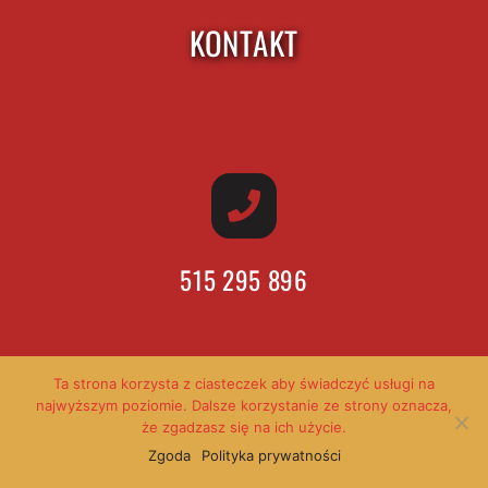
KONTAKT
515 295 896
Ta strona korzysta z ciasteczek aby świadczyć usługi na
najwyższym poziomie. Dalsze korzystanie ze strony oznacza,
że zgadzasz się na ich użycie.
Zgoda
Polityka prywatności
INFO@NOBLEBAND.PL